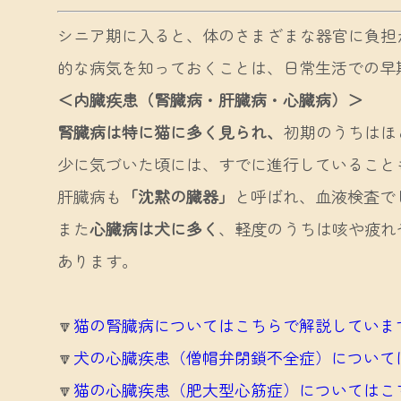
シニア期に入ると、体のさまざまな器官に負担
的な病気を知っておくことは、日常生活での早
＜内臓疾患（腎臓病・肝臓病・心臓病）＞
腎臓病は特に猫に多く見られ、
初期のうちはほ
少に気づいた頃には、すでに進行していること
肝臓病も
「沈黙の臓器」
と呼ばれ、血液検査で
また
心臓病は犬に多く
、軽度のうちは咳や疲れ
あります。
🔽
猫の腎臓病についてはこちらで解説していま
🔽
犬の心臓疾患（僧帽弁閉鎖不全症）について
🔽
猫の心臓疾患（肥大型心筋症）についてはこ