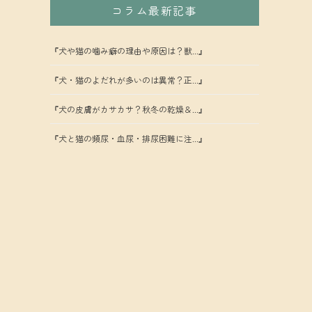
コラム最新記事
『犬や猫の噛み癖の理由や原因は？獣...』
『犬・猫のよだれが多いのは異常？正...』
『犬の皮膚がカサカサ？秋冬の乾燥＆...』
『犬と猫の頻尿・血尿・排尿困難に注...』