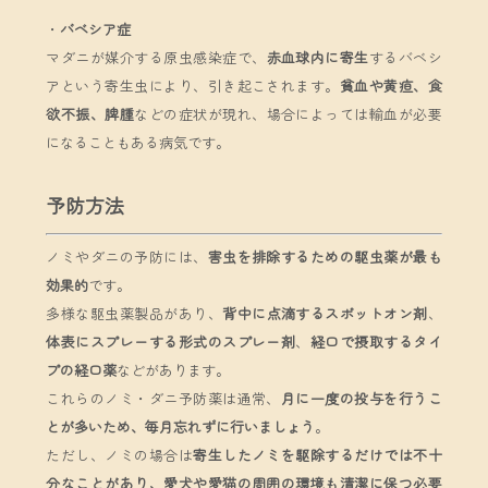
・
バベシア症
マダニが媒介する原虫感染症で、
赤血球内に寄生
するバベシ
アという寄生虫により、引き起こされます。
貧血や黄疸、食
欲不振、脾腫
などの症状が現れ、場合によっては輸血が必要
になることもある病気です。
予防方法
ノミやダニの予防には、
害虫を排除するための駆虫薬が最も
効果的
です。
多様な駆虫薬製品があり、
背中に点滴するスポットオン剤
、
体表にスプレーする形式のスプレー剤
、
経口で摂取するタイ
プの経口薬
などがあります。
これらのノミ・ダニ予防薬は通常、
月に一度の投与を行うこ
とが多いため、毎月忘れずに行いましょう
。
ただし、ノミの場合は
寄生したノミを駆除するだけでは不十
分なことがあり、愛犬や愛猫の周囲の環境も清潔に保つ必要