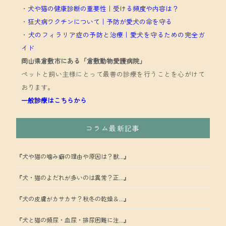
・
犬や猫の健康診断の重要性｜受ける頻度や内容は？
・
狂犬病ワクチンについて｜予防が愛犬の命を守る
・
犬のフィラリア症の予防と治療｜愛犬を守るための完全ガ
イド
岡山県倉敷市にある「倉敷動物愛護病院」
ペットと飼い主様にとって最善の診療を行うことを心がけて
おります。
一般診療はこちらから
コラム最新記事
『犬や猫の噛み癖の理由や原因は？獣...』
『犬・猫のよだれが多いのは異常？正...』
『犬の皮膚がカサカサ？秋冬の乾燥＆...』
『犬と猫の頻尿・血尿・排尿困難に注...』