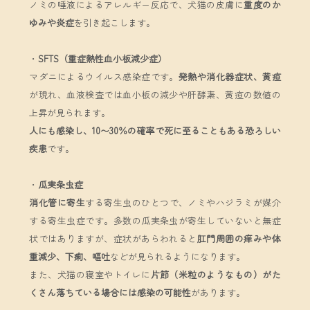
ノミの唾液によるアレルギー反応で、犬猫の皮膚に
重度のか
ゆみや炎症
を引き起こします。
・
SFTS（重症熱性血小板減少症）
マダニによるウイルス感染症です。
発熱や消化器症状、黄疸
が現れ、血液検査では血小板の減少や肝酵素、黄疸の数値の
上昇が見られます。
人にも感染し、10〜30％の確率で死に至ることもある恐ろしい
疾患
です。
・
瓜実条虫症
消化管に寄生
する寄生虫のひとつで、ノミやハジラミが媒介
する寄生虫症です。多数の瓜実条虫が寄生していないと無症
状ではありますが、症状があらわれると
肛門周囲の痒みや体
重減少、下痢、嘔吐
などが見られるようになります。
また、犬猫の寝室やトイレに
片節（米粒のようなもの）がた
くさん落ちている場合には感染の可能性
があります。