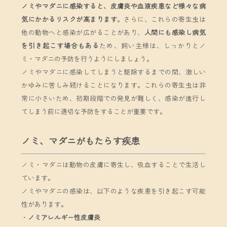
ノミやマダニに感染すると、皮膚炎や血液疾患など様々な病
気にかかるリスクが高まります
。さらに、これらの寄生虫は
他の動物へと感染が広がることがあり、
人間にも感染し病気
を引き起こす場合もある
ため、飼い主様は、しっかりとノ
ミ・マダニの予防を行うようにしましょう。
ノミやマダニに感染してしまうと駆除するまでの間、激しい
かゆみに苦しみ続けることになります。これらの寄生虫は非
常に小さいため、初期段階での発見が難しく、感染が進行し
てしまう前に適切な予防をすることが重要です。
ノミ、マダニがもたらす疾患
ノミ・マダニは動物の皮膚に寄生し、吸血することで生活し
ています。
ノミやマダニの感染は、以下のような疾患を引き起こす可能
性があります。
・
ノミアレルギー性皮膚炎