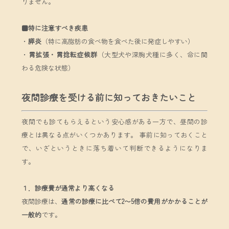
りません。
■特に注意すべき疾患
・
膵炎
（特に高脂肪の食べ物を食べた後に発症しやすい）
・
胃拡張・胃捻転症候群
（大型犬や深胸犬種に多く、命に関
わる危険な状態）
夜間診療を受ける前に知っておきたいこと
夜間でも診てもらえるという安心感がある一方で、昼間の診
療とは異なる点がいくつかあります。 事前に知っておくこと
で、いざというときに落ち着いて判断できるようになりま
す。
１．診療費が通常より高くなる
夜間診療は、
通常の診療に比べて2〜5倍の費用がかかることが
一般的
です。