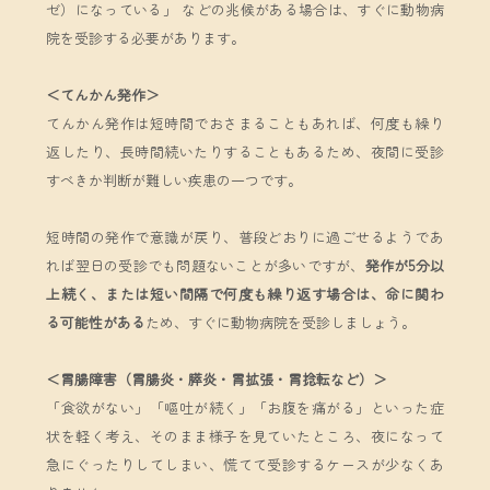
ゼ）になっている」 などの兆候がある場合は、すぐに動物病
院を受診する必要があります。
＜てんかん発作＞
てんかん発作は短時間でおさまることもあれば、何度も繰り
返したり、長時間続いたりすることもあるため、夜間に受診
すべきか判断が難しい疾患の一つです。
短時間の発作で意識が戻り、普段どおりに過ごせるようであ
れば翌日の受診でも問題ないことが多いですが、
発作が5分以
上続く、または短い間隔で何度も繰り返す場合は、命に関わ
る可能性がある
ため、すぐに動物病院を受診しましょう。
＜胃腸障害（胃腸炎・膵炎・胃拡張・胃捻転など）＞
「食欲がない」「嘔吐が続く」「お腹を痛がる」といった症
状を軽く考え、そのまま様子を見ていたところ、夜になって
急にぐったりしてしまい、慌てて受診するケースが少なくあ