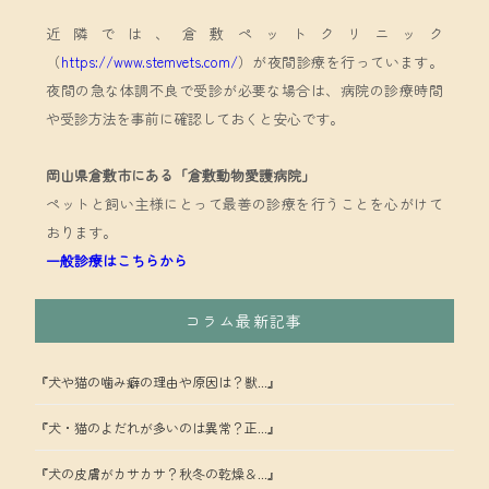
近隣では、倉敷ペットクリニック
（
https://www.stemvets.com/
）が夜間診療を行っています。
夜間の急な体調不良で受診が必要な場合は、病院の診療時間
や受診方法を事前に確認しておくと安心です。
岡山県倉敷市にある「倉敷動物愛護病院」
ペットと飼い主様にとって最善の診療を行うことを心がけて
おります。
一般診療はこちらから
コラム最新記事
『犬や猫の噛み癖の理由や原因は？獣...』
『犬・猫のよだれが多いのは異常？正...』
『犬の皮膚がカサカサ？秋冬の乾燥＆...』