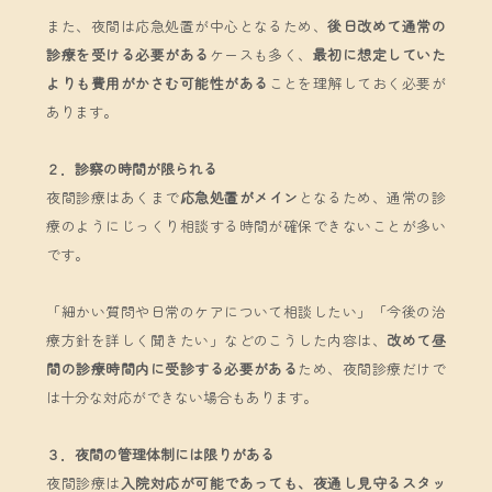
また、夜間は応急処置が中心となるため、
後日改めて通常の
診療を受ける必要がある
ケースも多く、
最初に想定していた
よりも費用がかさむ可能性がある
ことを理解しておく必要が
あります。
２．診察の時間が限られる
夜間診療はあくまで
応急処置がメイン
となるため、通常の診
療のようにじっくり相談する時間が確保できないことが多い
です。
「細かい質問や日常のケアについて相談したい」「今後の治
療方針を詳しく聞きたい」などのこうした内容は、
改めて昼
間の診療時間内に受診する必要がある
ため、夜間診療だけで
は十分な対応ができない場合もあります。
３．夜間の管理体制には限りがある
夜間診療は
入院対応が可能であっても、夜通し見守るスタッ