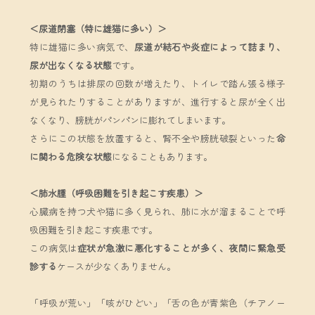
＜尿道閉塞（特に雄猫に多い）＞
特に雄猫に多い病気で、
尿道が結石や炎症によって詰まり、
尿が出なくなる状態
です。
初期のうちは排尿の回数が増えたり、トイレで踏ん張る様子
が見られたりすることがありますが、進行すると尿が全く出
なくなり、膀胱がパンパンに膨れてしまいます。
さらにこの状態を放置すると、腎不全や膀胱破裂といった
命
に関わる危険な状態
になることもあります。
＜肺水腫（呼吸困難を引き起こす疾患）＞
心臓病を持つ犬や猫に多く見られ、肺に水が溜まることで呼
吸困難を引き起こす疾患です。
この病気は
症状が急激に悪化することが多く、夜間に緊急受
診する
ケースが少なくありません。
「呼吸が荒い」「咳がひどい」「舌の色が青紫色（チアノー