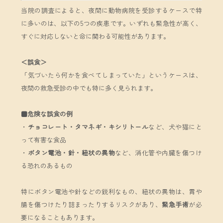
当院の調査によると、夜間に動物病院を受診するケースで特
に多いのは、以下の5つの疾患です。いずれも緊急性が高く、
すぐに対応しないと命に関わる可能性があります。
＜誤食＞
「気づいたら何かを食べてしまっていた」というケースは、
夜間の救急受診の中でも特に多く見られます。
■危険な誤食の例
・
チョコレート・タマネギ・キシリトール
など、犬や猫にと
って有害な食品
・
ボタン電池・針・紐状の異物
など、消化管や内臓を傷つけ
る恐れのあるもの
特にボタン電池や針などの鋭利なもの、紐状の異物は、胃や
腸を傷つけたり詰まったりするリスクがあり、
緊急手術
が必
要になることもあります。