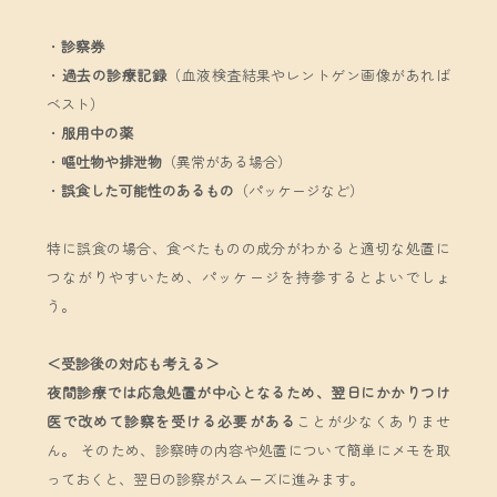
・
診察券
・
過去の診療記録
（血液検査結果やレントゲン画像があれば
ベスト）
・
服用中の薬
・
嘔吐物や排泄物
（異常がある場合）
・
誤食した可能性のあるもの
（パッケージなど）
特に誤食の場合、食べたものの成分がわかると適切な処置に
つながりやすいため、パッケージを持参するとよいでしょ
う。
＜受診後の対応も考える＞
夜間診療では応急処置が中心となるため、翌日にかかりつけ
医で改めて診察を受ける必要がある
ことが少なくありませ
ん。 そのため、診察時の内容や処置について簡単にメモを取
っておくと、翌日の診察がスムーズに進みます。