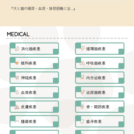
『犬と猫の頻尿・血尿・排尿困難に注...』
MEDICAL
消化器疾患
循環器疾患
眼科疾患
呼吸器疾患
神経疾患
内分泌疾患
血液疾患
泌尿器疾患
皮膚疾患
骨・関節疾患
腫瘍疾患
歯牙疾患