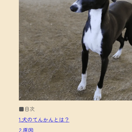
■目次
1.犬のてんかんとは？
2.原因