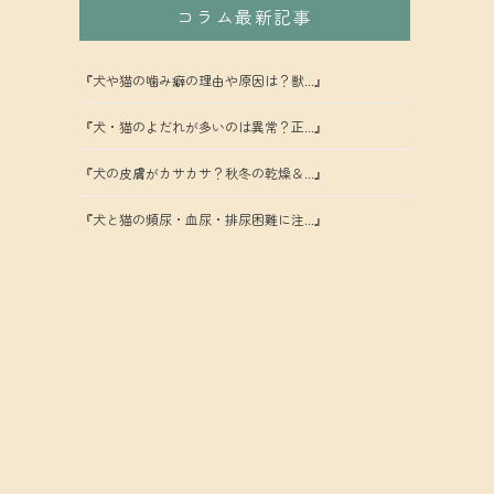
コラム最新記事
『犬や猫の噛み癖の理由や原因は？獣...』
『犬・猫のよだれが多いのは異常？正...』
『犬の皮膚がカサカサ？秋冬の乾燥＆...』
『犬と猫の頻尿・血尿・排尿困難に注...』