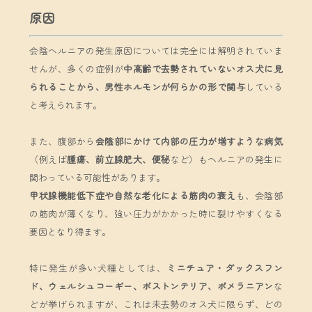
原因
会陰ヘルニアの発生原因については完全には解明されていま
せんが、多くの症例が
中高齢で去勢されていないオス犬に見
られることから、男性ホルモンが何らかの形で関与
している
と考えられます。
また、腹部から
会陰部にかけて内部の圧力が増すような
病気
（例えば
腫瘍、前立腺肥大、便秘
など）もヘルニアの発生に
関わっている可能性があります。
甲状腺機能低下症や自然な老化による筋肉の衰え
も、会陰部
の筋肉が薄くなり、強い圧力がかかった時に裂けやすくなる
要因となり得ます。
特に発生が多い犬種としては、
ミニチュア・ダックスフン
ド、ウェルシュコーギー、ボストンテリア、ポメラニアン
な
どが挙げられますが、これは未去勢のオス犬に限らず、どの