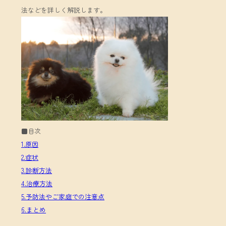
法などを詳しく解説します。
■目次
1.原因
2.症状
3.診断方法
4.治療方法
5.予防法やご家庭での注意点
6.まとめ