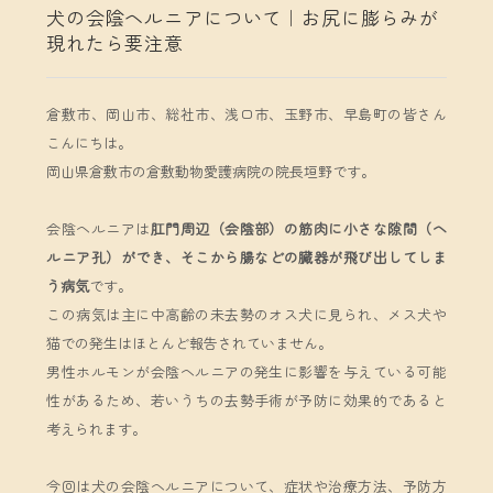
犬の会陰ヘルニアについて｜お尻に膨らみが
現れたら要注意
倉敷市、岡山市、総社市、浅口市、玉野市、早島町の皆さん
こんにちは。
岡山県倉敷市の倉敷動物愛護病院の院長垣野です。
会陰ヘルニアは
肛門周辺（会陰部）の筋肉に小さな隙間（ヘ
ルニア孔）ができ、
そこから腸などの臓器が飛び出してしま
う病気
です。
この病気は主に中高齢の未去勢のオス犬に見られ、メス犬や
猫での発生はほとんど報告されていません。
男性ホルモンが会陰ヘルニアの発生に影響を与えている可能
性があるため、若いうちの去勢手術が予防に効果的であると
考えられます。
今回は犬の会陰ヘルニアについて、症状や治療方法、予防方