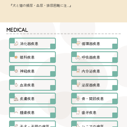
『犬と猫の頻尿・血尿・排尿困難に注...』
MEDICAL
消化器疾患
循環器疾患
眼科疾患
呼吸器疾患
神経疾患
内分泌疾患
血液疾患
泌尿器疾患
皮膚疾患
骨・関節疾患
腫瘍疾患
歯牙疾患
子犬・子猫の病気
シニアの病気