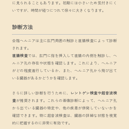
に見られることもあります。初期には小さいため気付きにく
いですが、時間が経つにつれて徐々に大きくなります。
診断方法
会陰ヘルニアは主に肛門周囲の触診と直腸検査によって診断
されます。
直腸検査
では、肛門に指を挿入して直腸の内側を触診し、ヘ
ルニア孔の存在や状態を確認します。これにより、ヘルニア
がどの程度進行しているか、また、ヘルニア孔から飛び出て
いる臓器があるかどうかを確認します。
さらに詳しい診断を行うために、
レントゲン検査や超音波検
査
が推奨されます。これらの画像診断によって、ヘルニア孔
から出ている臓器の特定や、他の疾患が併発していないかを
確認できます。特に超音波検査は、臓器の詳細な状態を視覚
的に把握するのに非常に有効です。