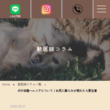
LINE予約
獣医師コラム
Home
>
獣医師コラム一覧 >
犬の会陰ヘルニアについて｜お尻に膨らみが現れたら要注意
2024.05.21