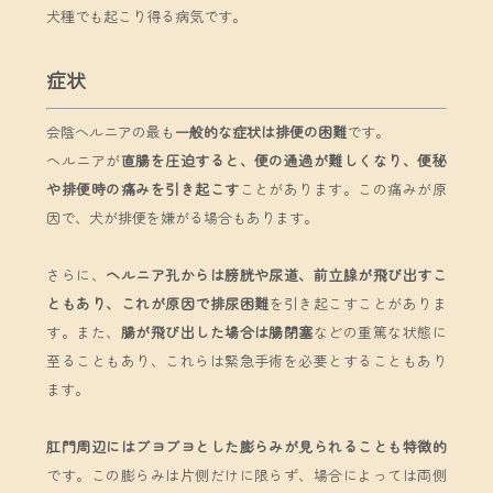
犬種でも起こり得る病気です。
症状
会陰ヘルニアの最も
一般的な症状は排便の困難
です。
ヘルニアが
直腸を圧迫すると、便の通過が難しくなり、便秘
や排便時の痛みを引き起こす
ことがあります。この痛みが原
因で、犬が排便を嫌がる場合もあります。
さらに、
ヘルニア孔からは膀胱や尿道、前立腺が飛び出すこ
ともあり、これが原因で排尿困難
を引き起こすことがありま
す。また、
腸が飛び出した場合は腸閉塞
などの重篤な状態に
至ることもあり、これらは緊急手術を必要とすることもあり
ます。
肛門周辺にはブヨブヨとした膨らみが見られることも特徴的
です。この膨らみは片側だけに限らず、場合によっては両側