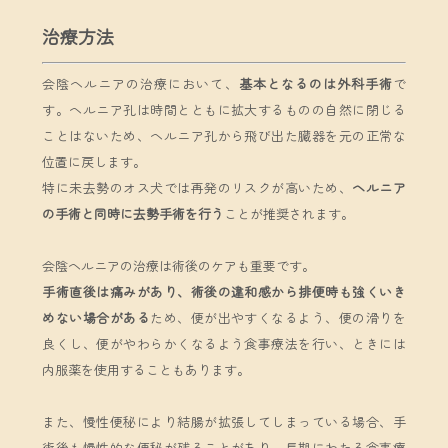
治療方法
会陰ヘルニアの治療において、
基本となるのは外科手術
で
す。ヘルニア孔は時間とともに拡大するものの自然に閉じる
ことはないため、ヘルニア孔から飛び出た臓器を元の正常な
位置に戻します。
特に未去勢のオス犬では再発のリスクが高いため、
ヘルニア
の手術と同時に去勢手術を行う
ことが推奨されます。
会陰ヘルニアの治療は術後のケアも重要です。
手術直後は痛みがあり、術後の違和感から排便時も強くいき
めない場合がある
ため、便が出やすくなるよう、便の滑りを
良くし、便がやわらかくなるよう食事療法を行い、ときには
内服薬を使用することもあります。
また、慢性便秘により結腸が拡張してしまっている場合、手
術後も慢性的な便秘が残ることがあり、長期にわたる食事療