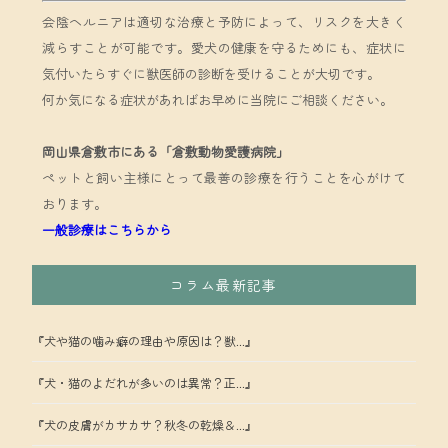
会陰ヘルニアは適切な治療と予防によって、リスクを大きく
減らすことが可能です。愛犬の健康を守るためにも、症状に
気付いたらすぐに獣医師の診断を受けることが大切です。
何か気になる症状があればお早めに当院にご相談ください。
岡山県倉敷市にある「倉敷動物愛護病院」
ペットと飼い主様にとって最善の診療を行うことを心がけて
おります。
一般診療はこちらから
コラム最新記事
『犬や猫の噛み癖の理由や原因は？獣...』
『犬・猫のよだれが多いのは異常？正...』
『犬の皮膚がカサカサ？秋冬の乾燥＆...』