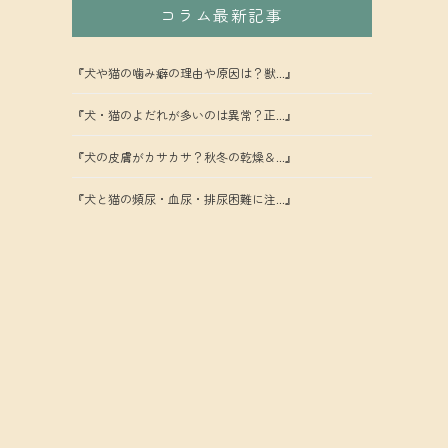
コラム最新記事
『犬や猫の噛み癖の理由や原因は？獣...』
『犬・猫のよだれが多いのは異常？正...』
『犬の皮膚がカサカサ？秋冬の乾燥＆...』
『犬と猫の頻尿・血尿・排尿困難に注...』