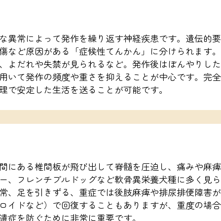
な異常によって発作を繰り返す神経疾患です。遺伝的要
傷など原因がある「症候性てんかん」に分けられます。
、よだれや失禁が見られるなど。発作後はぼんやりした
用いて発作の頻度や重さを抑えることが中心です。完全
理で安定した生活を送ることが可能です。
間にある椎間板が飛び出して脊髄を圧迫し、痛みや麻痺
ー、フレンチブルドッグなど軟骨異栄養犬種に多く見ら
常、足を引きずる、重症では後肢麻痺や排尿排便障害が
ロイドなど）で回復することもありますが、重度の場合
遺症を防ぐために非常に重要です。