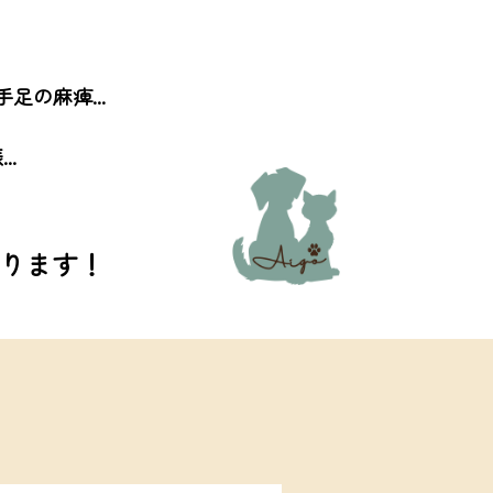
手足の麻痺...
..
ります！