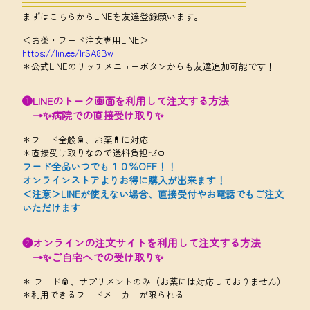
まずはこちらからLINEを友達登録願います。
＜お薬・フード注文専用LINE＞
https://lin.ee/IrSA8Bw
＊公式LINEのリッチメニューボタンからも友達追加可能です！
❶LINEのトーク画面を利用して注文する方法
→✨病院での直接受け取り✨
＊フード全般🥫、お薬💊に対応
＊直接受け取りなので送料負担ゼロ
フード全品いつでも１０％OFF！！
オンラインストアよりお得に購入が出来ます！
＜注意＞LINEが使えない場合、直接受付やお電話でもご注文
いただけます
❷オンラインの注文サイトを利用して注文する方法
→✨ご自宅へでの受け取り✨
＊ フード🥫、サプリメントのみ（お薬には対応しておりません）
＊利用できるフードメーカーが限られる