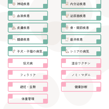
神経疾患
内分泌疾患
血液疾患
泌尿器疾患
皮膚疾患
骨・関節疾患
腫瘍疾患
歯牙疾患
子犬・子猫の病気
シニアの病気
狂犬病
混合ワクチン
フィラリア
ノミ・マダニ
避妊・去勢
健康診断
体重管理