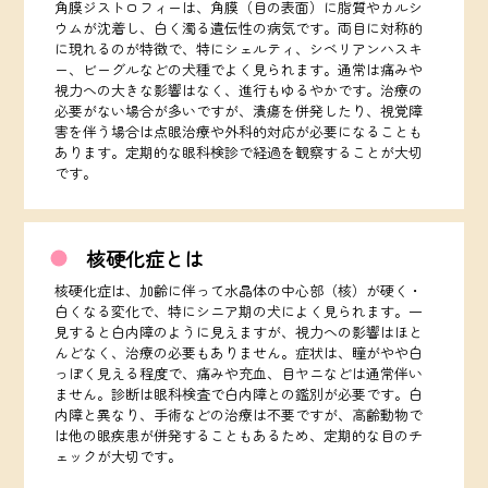
角膜ジストロフィーは、角膜（目の表面）に脂質やカルシ
ウムが沈着し、白く濁る遺伝性の病気です。両目に対称的
に現れるのが特徴で、特にシェルティ、シベリアンハスキ
ー、ビーグルなどの犬種でよく見られます。通常は痛みや
視力への大きな影響はなく、進行もゆるやかです。治療の
必要がない場合が多いですが、潰瘍を併発したり、視覚障
害を伴う場合は点眼治療や外科的対応が必要になることも
あります。定期的な眼科検診で経過を観察することが大切
です。
核硬化症とは
核硬化症は、加齢に伴って水晶体の中心部（核）が硬く・
白くなる変化で、特にシニア期の犬によく見られます。一
見すると白内障のように見えますが、視力への影響はほと
んどなく、治療の必要もありません。症状は、瞳がやや白
っぽく見える程度で、痛みや充血、目ヤニなどは通常伴い
ません。診断は眼科検査で白内障との鑑別が必要です。白
内障と異なり、手術などの治療は不要ですが、高齢動物で
は他の眼疾患が併発することもあるため、定期的な目のチ
ェックが大切です。