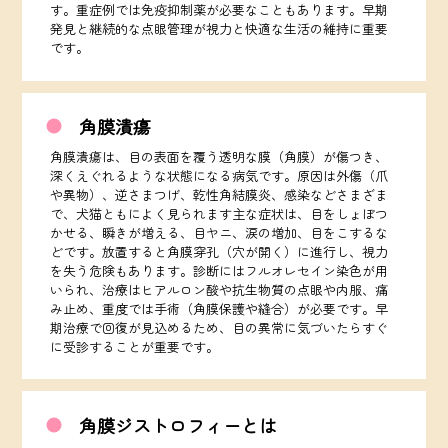
す。重症例では免疫抑制薬が必要なこともあります。早期
発見と継続的な点眼管理が視力と快適な生活の維持に重要
です。
角膜潰瘍
角膜潰瘍は、目の表面を覆う透明な膜（角膜）が傷つき、
深くえぐれるような状態になる病気です。原因は外傷（爪
や異物）、逆さまつげ、乾性角結膜炎、感染などさまざま
で、犬猫ともによく見られます主な症状は、目をしょぼつ
かせる、瞬きが増える、目ヤニ、涙の増加、目をこするな
どです。放置すると角膜穿孔（穴が開く）に進行し、視力
を失う危険もあります。診断にはフルオレセイン染色が用
いられ、治療はヒアルロン酸や抗生物質の点眼や内服、痛
み止め、重度では手術（角膜保護や縫合）が必要です。早
期治療で回復が見込めるため、目の異常に気づいたらすぐ
に受診することが重要です。
角膜ジストロフィーとは