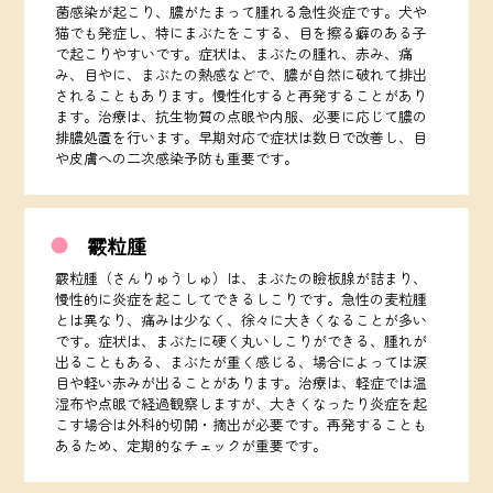
菌感染が起こり、膿がたまって腫れる急性炎症です。犬や
猫でも発症し、特にまぶたをこする、目を擦る癖のある子
で起こりやすいです。症状は、まぶたの腫れ、赤み、痛
み、目やに、まぶたの熱感などで、膿が自然に破れて排出
されることもあります。慢性化すると再発することがあり
ます。治療は、抗生物質の点眼や内服、必要に応じて膿の
排膿処置を行います。早期対応で症状は数日で改善し、目
や皮膚への二次感染予防も重要です。
霰粒腫
霰粒腫（さんりゅうしゅ）は、まぶたの瞼板腺が詰まり、
慢性的に炎症を起こしてできるしこりです。急性の麦粒腫
とは異なり、痛みは少なく、徐々に大きくなることが多い
です。症状は、まぶたに硬く丸いしこりができる、腫れが
出ることもある、まぶたが重く感じる、場合によっては涙
目や軽い赤みが出ることがあります。治療は、軽症では温
湿布や点眼で経過観察しますが、大きくなったり炎症を起
こす場合は外科的切開・摘出が必要です。再発することも
あるため、定期的なチェックが重要です。