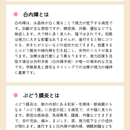
白内障とは
白内障は、水晶体が白く濁ることで視力が低下する病気で
す。加齢が主な原因ですが、糖尿病、外傷、遺伝などでも
発症します。犬で特に多く見られ、猫ではまれです。初期
は視力に大きな影響はありませんが、進行すると物にぶつ
かる、歩きたがらないなどの症状が出てきます。放置する
とぶどう膜炎や緑内障を引き起こし、失明のリスクが高ま
ります。治療は進行度により異なりますが、視力回復を目
指す場合は外科手術（白内障手術）が唯一の根本的な方法
です。早期発見と適切なタイミングでの治療が視力の維持
に重要です。
ぶどう膜炎とは
ぶどう膜炎は、眼の内部にある虹彩・毛様体・脈絡膜から
なる「ぶどう膜」に炎症が起こる病気で、犬や猫に見られ
ます。原因は感染症、免疫異常、腫瘍、外傷などさまざま
で、目の充血、痛み、まぶしさ、涙、視力低下などの症状
が現れます。進行すると白内障や緑内障、網膜剥離などを