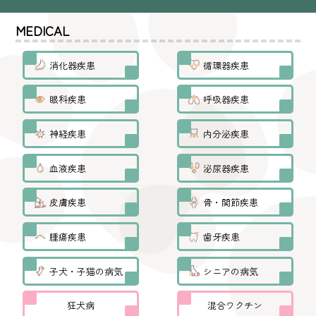
MEDICAL
消化器疾患
循環器疾患
眼科疾患
呼吸器疾患
神経疾患
内分泌疾患
血液疾患
泌尿器疾患
皮膚疾患
骨・関節疾患
腫瘍疾患
歯牙疾患
子犬・子猫の病気
シニアの病気
狂犬病
混合ワクチン