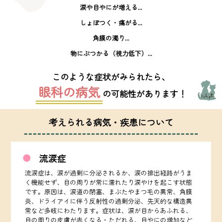
涙や目やにが増える...
しょぼつく・痛がる...
角膜の濁り...
物にぶつかる（視力低下）...
このような症状がみられたら、
眼科の病気
の可能性があります！
考えられる病気・疾患について
流涙症
流涙症は、涙が過剰に分泌されるか、涙の排出経路がうま
く機能せず、目の周りが常に濡れたり涙やけを起こす状態
です。原因は、涙道の閉塞、まぶたやまつ毛の異常、角膜
炎、ドライアイに伴う反射性の過剰分泌、先天的な構造異
常など多岐にわたります。症状は、涙が目からあふれる、
目の周りの皮膚が赤くなる・ただれる、目やにの増加など