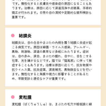
です。慢性化すると皮膚炎や感染症の原因になることもあ
ります。治療は、原因に応じて涙道洗浄や点眼薬、手術的
矯正が行われます。日常の目の清拭や定期的な眼科検診も
重要です。
結膜炎
結膜炎は、目の白目やまぶたの内側を覆う結膜に炎症が起
こる病気です。原因は細菌・ウイルス感染、アレルギー、
異物、刺激物、涙道の異常など多岐にわたります。症状
は、目の赤み、涙目、まぶたの腫れ、目やに、目をこする
仕草、光を嫌がるなどです。猫では「猫風邪」に伴って発
症することもあります。治療は原因に応じて、抗生物質や
抗ウイルス薬、抗炎症薬、涙液補充、異物除去などを行い
ます。慢性化すると角膜や視力に影響することがあるた
め、早期受診と適切なケアが重要です。
麦粒腫
麦粒腫（ばくりゅうしゅ）は、まぶたの毛穴や瞼板腺に細