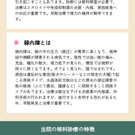
引き起こすこともあります。診断には眼科検査が必要で、
治療はステロイドや免疫抑制薬の点眼・内服、原因疾患へ
の対応が重要です。早期治療で視力の維持が期待できま
す。
緑内障とは
緑内障は、眼の中の圧力（眼圧）が異常に高くなり、視神
経や網膜が障害される病気です。急性では強い眼の痛み、
充血、瞳孔の散大、視力低下が見られ、慢性では視野が
徐々に狭くなります。犬でよく見られ、猫ではまれです。
原因は遺伝的な要因(柴犬やシーズーなどの特定の犬種)で起
こる原発タイプ、水晶体前方脱臼などの房水の排出障害や
他の眼病（ぶどう膜炎、腫瘍など）に続発すること続発タ
イプがあります。治療は眼圧を下げる点眼薬や内服薬、外
科手術が行われますが、進行すると失明する恐れがあるた
め、早期発見と治療が重要です。
当院の眼科診療の特徴