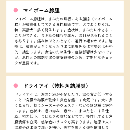
マイボーム腺腫
マイボーム腺腫は、まぶたの瞼板にある脂腺（マイボーム
腺）が腫瘍化してできる良性腫瘍です。犬でよく見られ、
特に高齢犬に多く発生します。症状は、まぶたに小さなし
こりができる、まぶたの腫れや赤み、涙目が見られること
もあります。痛みはほとんどなく、進行は緩やかです。治
療は、腫瘍が大きくなったり眼に影響を及ぼす場合は外科
的に摘出します。良性のため生命に直接影響は少ないです
が、悪性との鑑別や眼の健康維持のため、定期的なチェッ
クが重要です。
ドライアイ（乾性角結膜炎）
ドライアイは、涙の分泌が不足したり、涙の質が低下する
ことで角膜や結膜が乾燥し炎症を起こす病気です。犬に多
く見られ、特にシーズーやウェスティなどの短頭種に好発
します。症状は、目の赤み、目やに、まぶたをこする仕
草、視力低下、まばたきの増加などです。慢性化すると角
膜潰瘍や白濁、感染症のリスクも高まります。治療は人工
涙液や点眼薬で潤いを補い、炎症を抑える薬を使用しま