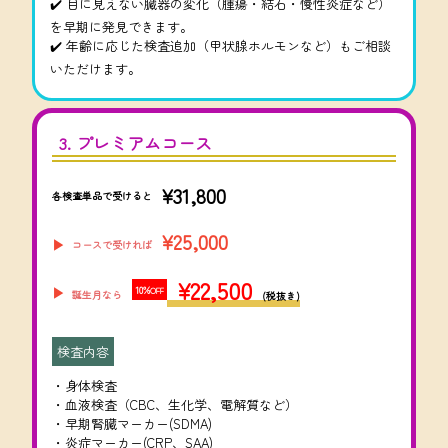
✔️ 目に見えない臓器の変化（腫瘍・結石・慢性炎症など）
を早期に発見できます。
✔️ 年齢に応じた検査追加（甲状腺ホルモンなど）もご相談
いただけます。
3. プレミアムコース
¥31,800
各検査単品で受けると
¥25,000
▶︎
コースで受ければ
¥22,500
10%
▶︎
OFF
誕生月なら
(税抜き)
検査内容
・身体検査
・血液検査（CBC、生化学、電解質など）
・早期腎臓マーカー(SDMA)
・炎症マーカー(CRP、SAA)