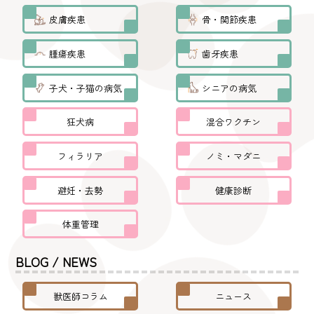
皮膚疾患
骨・関節疾患
腫瘍疾患
歯牙疾患
子犬・子猫の病気
シニアの病気
狂犬病
混合ワクチン
フィラリア
ノミ・マダニ
避妊・去勢
健康診断
体重管理
BLOG / NEWS
獣医師コラム
ニュース