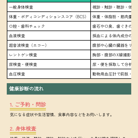
一般身体検査
視診・触診・聴診・体温
体重・ボディコンディションスコア（BCS）
体重・体脂肪・筋肉量を
口腔・歯科チェック
歯石や口臭、歯ぐきの状
血液検査
採血による体内成分のチ
超音波検査（エコー）
腹部や心臓の臓器をリア
レントゲン検査
胸部・腹部のX線撮影
尿検査・便検査
尿・便を採取して分析
血圧検査
動物用血圧計で前肢・後
健康診断の流れ
1. ご予約・問診
気になる症状や生活習慣、食事内容などをお伺いします。
2. 身体検査