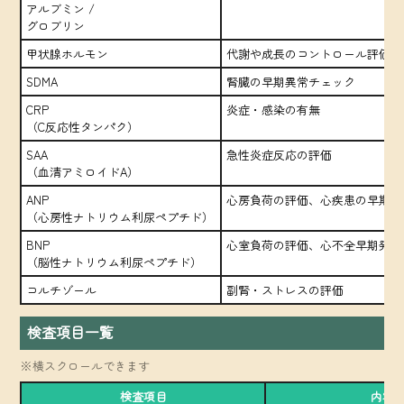
アルブミン /
グロブリン
甲状腺ホルモン
代謝や成長のコントロール評価
SDMA
腎臓の早期異常チェック
CRP
炎症・感染の有無
（C反応性タンパク）
SAA
急性炎症反応の評価
（血清アミロイドA）
ANP
心房負荷の評価、心疾患の早期サ
（心房性ナトリウム利尿ペプチド）
BNP
心室負荷の評価、心不全早期発見
（脳性ナトリウム利尿ペプチド）
コルチゾール
副腎・ストレスの評価
検査項目一覧
※横スクロールできます
検査項目
内容