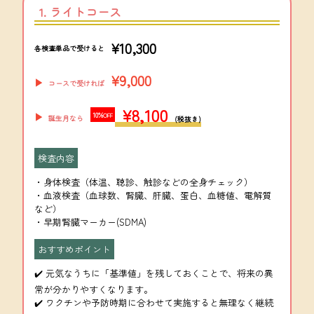
1. ライトコース
¥10,300
各検査単品で受けると
¥9,000
▶︎
コースで受ければ
¥8,100
10%
▶︎
OFF
誕生月なら
(税抜き)
検査内容
・身体検査（体温、聴診、触診などの全身チェック）
・血液検査（血球数、腎臓、肝臓、蛋白、血糖値、電解質
など）
・早期腎臓マーカー(SDMA)
おすすめポイント
✔️ 元気なうちに「基準値」を残しておくことで、将来の異
常が分かりやすくなります。
✔️ ワクチンや予防時期に合わせて実施すると無理なく継続