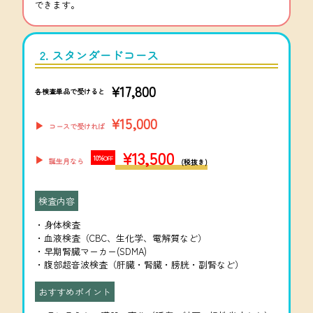
できます。
2. スタンダードコース
¥17,800
各検査単品で受けると
¥15,000
▶︎
コースで受ければ
¥13,500
10%
▶︎
OFF
誕生月なら
(税抜き)
検査内容
・身体検査
・血液検査（CBC、生化学、電解質など）
・早期腎臓マーカー(SDMA)
・腹部超音波検査（肝臓・腎臓・膀胱・副腎など）
おすすめポイント