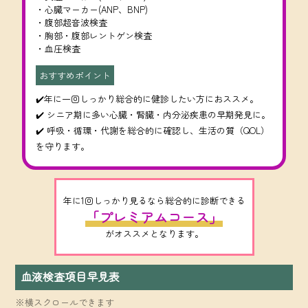
・心臓マーカー(ANP、BNP)
・腹部超音波検査
・胸部・腹部レントゲン検査
・血圧検査
おすすめポイント
✔️年に一回しっかり総合的に健診したい方におススメ。
✔️ シニア期に多い心臓・腎臓・内分泌疾患の早期発見に。
✔️ 呼吸・循環・代謝を総合的に確認し、生活の質（QOL）
を守ります。
年に1回しっかり見るなら総合的に診断できる
「プレミアムコース」
がオススメとなります。
血液検査項目早見表
※横スクロールできます