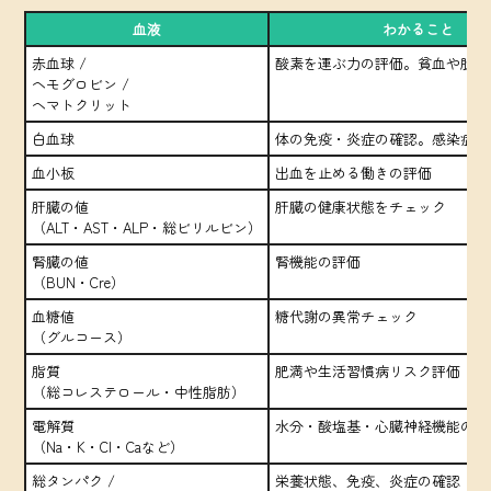
血液
わかること
赤血球 /
酸素を運ぶ力の評価。貧血や脱水
ヘモグロビン /
ヘマトクリット
白血球
体の免疫・炎症の確認。感染症や
血小板
出血を止める働きの評価
肝臓の値
肝臓の健康状態をチェック
（ALT・AST・ALP・総ビリルビン）
腎臓の値
腎機能の評価
（BUN・Cre）
血糖値
糖代謝の異常チェック
（グルコース）
脂質
肥満や生活習慣病リスク評価
（総コレステロール・中性脂肪）
電解質
水分・酸塩基・心臓神経機能の確
（Na・K・Cl・Caなど）
総タンパク /
栄養状態、免疫、炎症の確認